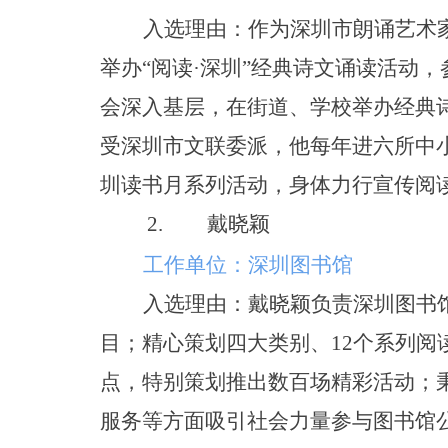
入选理由：作为深圳市朗诵艺术
举
办
“
阅
读
·
深
圳
”
经典诗文诵读活动，
会深入基层，在街道、学校举办经典
受深圳市文联委派，他每年进六所中
圳读书月系列活动，身体力行宣传阅
2.
戴晓颖
工作单位：深圳图书馆
入选理由：
戴晓颖
负责深圳图书
目；精心策划四大类别
、
1
2
个系列阅
点，特别策划推出数百场精彩活动；
服务等方面吸引社会力量参与图书馆