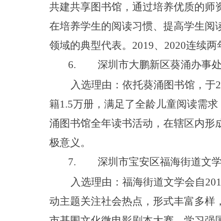
共建共享图书馆，通过培养优质的师
在培养学生的阅读习惯、提高学生阅
领域的典型代表
。
201
9
、
202
0
连续两
6.
深圳市大鹏新区葵涌办事
入选理由：依托葵涌图书馆，
于
2
籍
1.
5
万册，满足了全龄儿童阅读需求
涌图书馆全年读书活动，在辖区内形
极意义。
7.
深圳市宝安区福海街道文
入选理由：福海街道文学会
自
20
动主题关注社会热点，形式丰富多样
市基围文化微电影剧本大赛，学习强