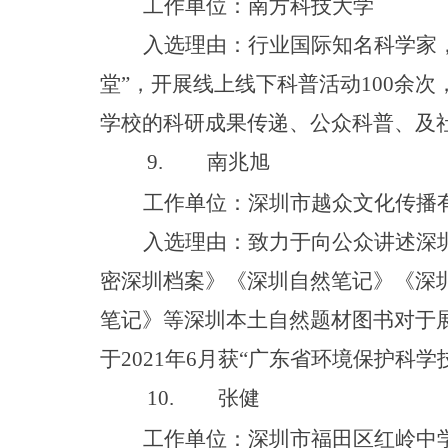
工作单位：南方科技大学
入选理由：行业国际知名科学家
堂
”
，开展线上线下科普活
动
10
0
余次
学校的科研成果传递、公众科普、及
9.
南兆旭
工作单位：深圳市越众文化传播
入选理由：致力于向公众讲述深
密深圳档案》《深圳自然笔记》《深
笔记》
等深圳本土
自然题材图书对于
于
202
1
年
6
月
获
“
广东省环境保护科学
10.
张健
工作单位：深圳市福田区红岭中