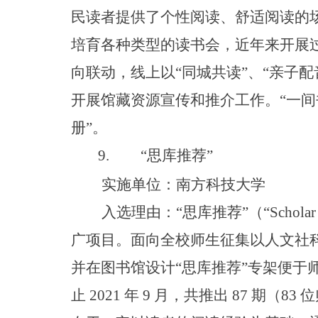
民读者提供了个性阅读、舒适阅读的
培育各种类型的读书会，近年来开展
向联动，线上
以
“
同城共
读
”
、
“
亲子配
开展馆藏资源宣传和推介工作
。
“
一间
册
”
。
9.
“
思库推
荐
”
实施单位：南方科技大学
入选理由
：
“
思库推
荐
”
（
“
Schola
广项目。面向全校师生征集以人文社
并在图书馆设
计
“
思库推
荐
”
专架便于
止
2021
年
9
月，共推
出
87
期
（
83
位