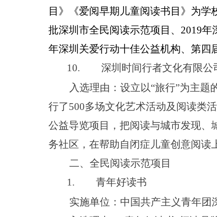
目》《爱阅早期儿童阅读书目》为学
批深圳市全民阅读示范项目
、
201
9
年
年深圳关爱行动十佳公益机构、第四
10.
深圳时间行者文化有限公
入选理由：设立
以
“
旅
行
”
为主题
行
了
50
0
多场文化艺术活动及阅读类活
公益导览项目，把阅读与城市发现、
务社区，在帮助自闭症儿童创意阅读
二、全民阅读示范项目
1.
青年好读书
实施单位：中国共产主义青年团