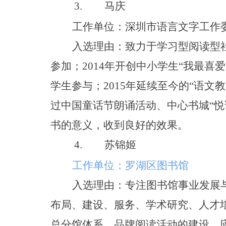
3.
马庆
工作单位：深圳市语言文字工作
入选理由：致力于学习型阅读型
参加
；
201
4
年开创中小学
生
“
我最喜爱
学生参与
；
201
5
年延续至今
的
“
语文教
过中国童话节朗诵活动、中心书
城
“
悦
书的意义，收到良好的效果。
4.
苏锦姬
工作单位：罗湖区图书馆
入选理由：专注图书馆事业发展
布局、建设、服务、学术研究、人才
总分馆体系、品牌阅读活动的建设，