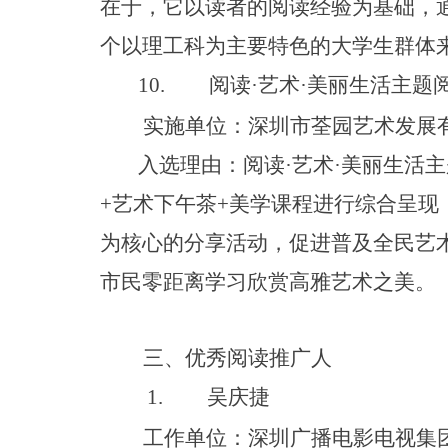
在于，它以读者的阅读经验为基础，
个以理工科为主要特色的大学生群体
10.
阅
读
·
艺
术
·
美丽生活主题
实施单位：深圳市荃园艺术发展
入选理由：
阅
读
·
艺
术
·
美丽生活主
+
艺术下午
茶
+
美学课程
进行
综合呈现
为核心的分享活动，促进普及全民艺
市民零距离学习欣赏高雅艺术之美。
三、优秀阅读推广人
1.
吴庆捷
工作单位：深圳广播电影电视集