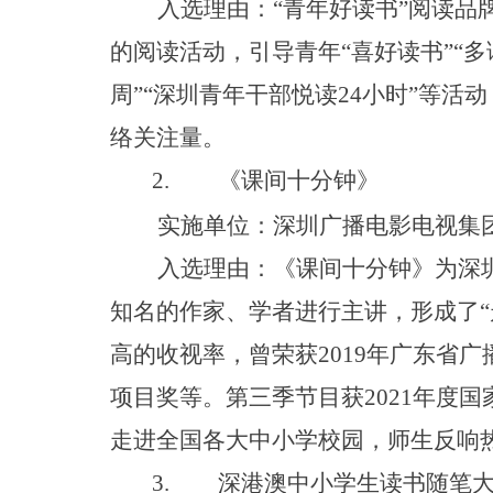
入选理由
：
“
青年好读
书
”
阅读品
的阅读活动，引导青
年
“
喜好读
书
”
“
多
周
”
“
深圳青年干部悦
读
2
4
小
时
”
等活动
络关注量。
2.
《课间十分钟》
实施单位：深圳广播电影电视集
入选理由：《课间十分钟》为深
知名的作家、学者进行主讲，形成了
“
高的收视率，曾荣
获
201
9
年广东省广
项目奖等。第三季节目
获
202
1
年度国
走进全国各大中小学校园，师生反响
3.
深港澳中小学生读书随笔