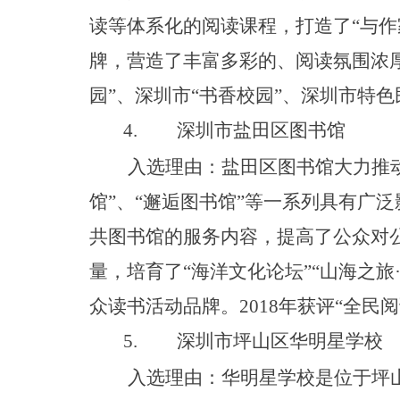
读等体系化的阅读课程，打造
了
“
与作
牌，营造了丰富多彩的、阅读氛围浓
园
”
、深圳
市
“
书香校
园
”
、深圳市特色
4.
深圳市盐田区图书馆
入选理由：盐田区图书馆大力推
馆
”
、
“
邂逅图书
馆
”
等一系列具有广泛
共图书馆的服务内容，提高了公众对
量，培育
了
“
海洋文化论
坛
”
“
山海之
旅
众读书活动品牌
。
201
8
年获
评
“
全民阅
5.
深圳市坪山区华明星学校
入选理由：华明星学校是位于坪