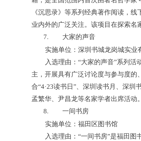
籍，是全国范围内首次由著名哲学家
《沉思录》等系列经典著作阅读，线
业内外的广泛关注。该项目在探索名
7.
大家的声音
实施单位：深圳书城龙岗城实业
入选理由
：
“
大家的声
音
”
系列活
主，开展具有广泛讨论度与参与度的
合
“
4·2
3
读书
日
”
、深圳读书月、深圳
孟繁华、尹昌龙等名家学者出席活动
8.
一间书房
实施单位：福田区图书馆
入选理由
：
“
一间书
房
”
是福田图