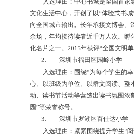
入选理由：中心书城是全国首家
文化生活中心，开创了
以
“
体验式书
城
向全国城市输出。长年承接文博会、
余场，年均接待读者近千万人次。孵
化名片之一
。
201
5
年获
评
“
全国文明单
2.
深圳市福田区园岭小学
入选理由：围
绕
“
为每个学生的幸
心、以班级为单位、以群文阅读、整
动、读书节活动等营造出读书氛围浓
园
”
等荣誉称号。
3.
深圳市罗湖区百仕达小学
入选理由：紧紧围绕提升学
生
“
阅