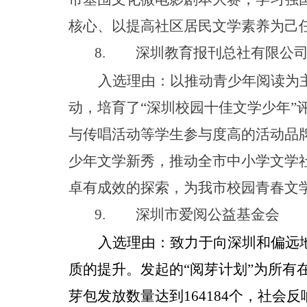
核心、以提高社区居民文学素养为己
8.
深圳教育报刊总社有限公
入选理由：以推动青少年阅读为
动，培育
了
“
深圳校园十佳文学少
年
”
与传唱活动等学生参与度高的活动品
少年文学新秀，推动全市中小学文学
卓有成效的探索，为我市校园青春文
9.
深圳市爱阅公益基金会
入选理由：致力于向深圳和偏远
质的提升。
发起的
“
阅芽计
划
”
为所有
芽包发放数量达
到
16418
4
个，
社会反