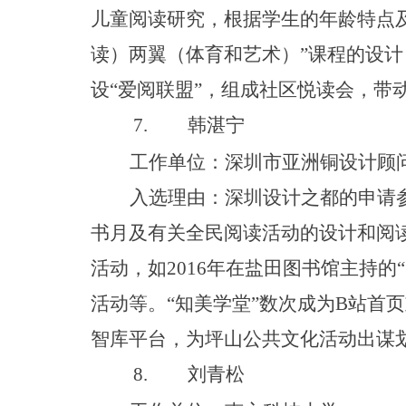
儿童阅读研究，根据学生的年龄特点
读）两翼（体育和艺术
）
”
课程的设计
设
“
爱阅联
盟
”
，组成社区悦读会，带
7.
韩湛宁
工作单位：深圳市亚洲铜设计顾
入选理由：深圳设计之都的申请
书月及有关全民阅读活动的设计和阅
活动，
如
201
6
年在盐田图书馆主持
的
“
活动等
。
“
知美学
堂
”
数次成
为
B
站首页
智库平台，为坪山公共文化活动出谋
8.
刘青松