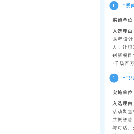
“爱
1
实施单位
入选理由
课程设计
人，让职
创新项目
·千场百
“书
2
实施单位
入选理由
活动聚焦
共振智慧
与对话。