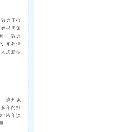
，致力于打
百姓书房策
南”、致力
光”系列活
嵌入式新型
时上演知识
由多年的打
友”跨年演
量。