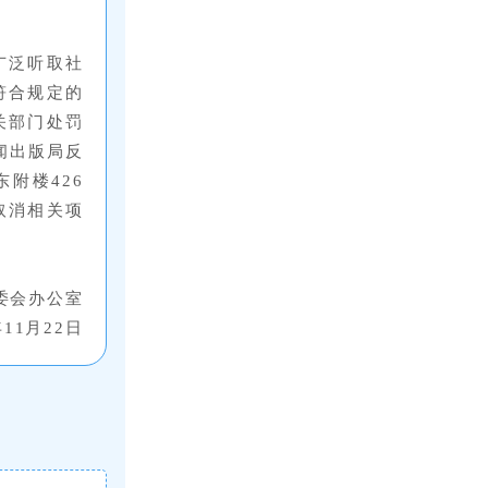
广泛听取社
符合规定的
关部门处罚
闻出版局反
附楼426
取消相关项
委会办公室
年11月22日