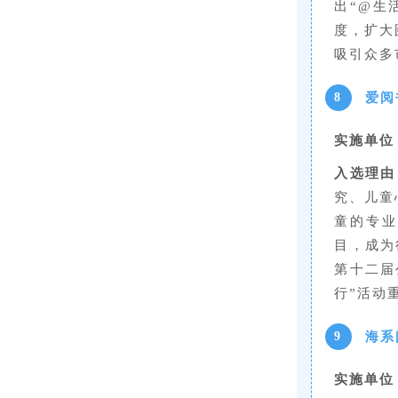
出“@生
度，扩大
吸引众多
爱阅
8
实施单位
入选理由
究、儿童
童的专业
目，成为
第十二届
行”活动
海系
9
实施单位