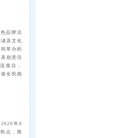
特色品牌活
阅读及文化
期间举办的
最具创意活
交流项目，
香港全民阅
020年8
会热点，推