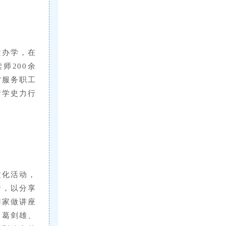
量办学，在
师200余
”服务职工
“学史力行
文化活动，
考，以分享
作家做讲座
、葛剑雄、