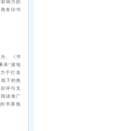
国影响力的
由商务印书
主办、《书
秉承“接地
致力于打造
上线下的推
泛好评与支
民阅读推广
圳的书香氛