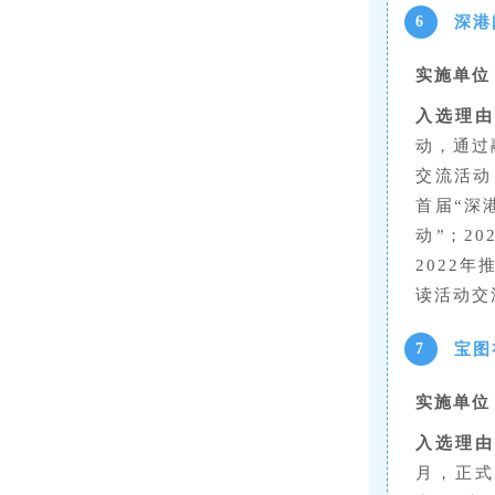
深港
6
实施单位
入选理由
动，通过
交流活动
首届“深
动”；2
2022
读活动交
宝图
7
实施单位
入选理由
月，正式