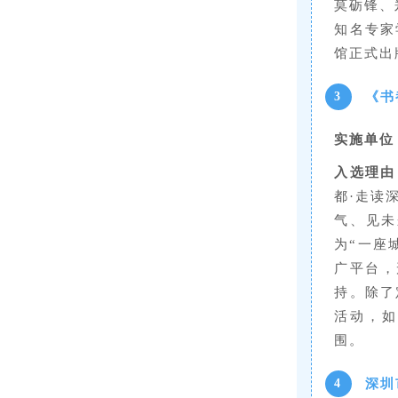
莫砺锋、
知名专家
馆正式出
《书
3
实施单位
入选理由
都·走读
气、见未
为“一座
广平台，
持。除了
活动，如
围。
深圳
4