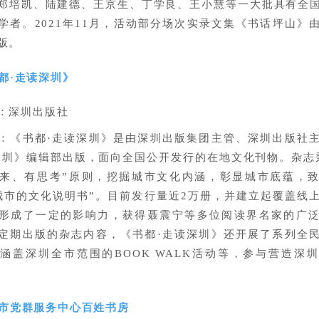
郑培凯、陆建德、王京生、丁学良、王小慧等一大批具有全
学者。2021年11月，活动部分场次实录文集《书话坪山》
版。
都·走读深圳》
：深圳出版社
：《书都·走读深圳》是由深圳出版集团主管、深圳出版社
深圳》编辑部出版，面向全国公开发行的在地文化刊物。杂志
来、有思考”原则，挖掘城市文化内涵，彰显城市底蕴，
城市的文化说明书”。目前发行量近2万册，并建立起覆盖线
形成了一定的影响力，获得聂震宁等多位阅读界名家的广
定期出版的杂志内容，《书都·走读深圳》还开展了系列全
涵盖深圳全市范围的BOOK WALK活动等，参与营造深
市党群服务中心百姓书房