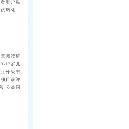
读者用户黏
量的转化，
。
儿童阅读研
-12岁儿
专业分级书
制项目获评
善 公益同