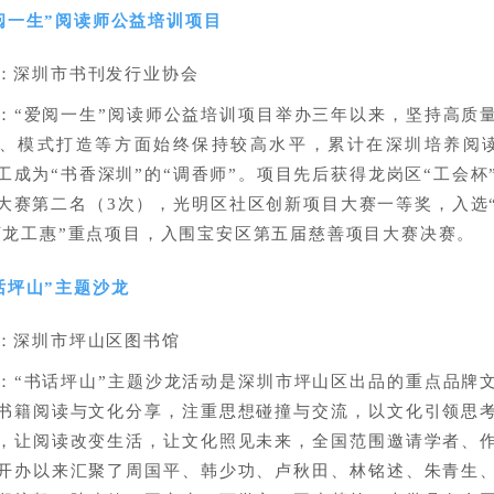
阅一生”阅读师公益培训项目
：深圳市书刊发行业协会
：“爱阅一生”阅读师公益培训项目举办三年以来，坚持高质
、模式打造等方面始终保持较高水平，累计在深圳培养阅读
工成为“书香深圳”的“调香师”。项目先后获得龙岗区“工会杯
大赛第二名（3次），光明区社区创新项目大赛一等奖，入选
万龙工惠”重点项目，入围宝安区第五届慈善项目大赛决赛。
话坪山”主题沙龙
：深圳市坪山区图书馆
：“书话坪山”主题沙龙活动是深圳市坪山区出品的重点品牌
书籍阅读与文化分享，注重思想碰撞与交流，以文化引领思
，让阅读改变生活，让文化照见未来，全国范围邀请学者、
开办以来汇聚了周国平、韩少功、卢秋田、林铭述、朱青生