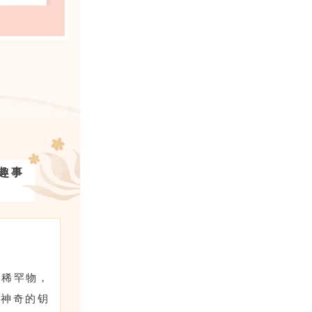
趣事
属稀罕物，
神奇的钥