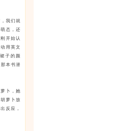
时，我们就
的萌态，还
她刚开始认
自动用英文
她裙子的颜
是那本书潜
胡萝卜，她
”胡萝卜放
做出反应，