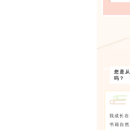
01
您是
吗？
我成长在
书籍自