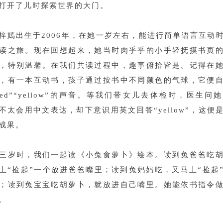
打开了儿时探索世界的大门。
梓嫣出生于2006年，在她一岁左右，能进行简单语言互动
读之旅。现在回想起来，她当时肉乎乎的小手轻抚摸书页
，特别温馨。在我们共读过程中，趣事俯拾皆是。记得在
，有一本互动书，孩子通过按书中不同颜色的气球，它便
red”“yellow”的声音。等我们带女儿去体检时，医生问
不太会用中文表达，却下意识用英文回答“yellow”，这便
成果。
三岁时，我们一起读《小兔食萝卜》绘本。读到兔爸爸吃
上“捡起”一个放进爸爸嘴里；读到兔妈妈吃，又马上“捡起
；读到兔宝宝吃胡萝卜，就放进自己嘴里。她能依书指令
。