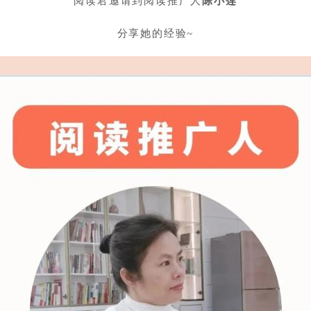
阅读君邀请到阅读推广人
陈小莲
分享她的经验~